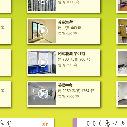
售價 1000 萬
黃金海灣
6 呎
建 --/實 449 呎
售價 650 萬
均富花園 第01期
呎
建 700 呎/實 700 呎
月
售價 390 萬
碧堤半島
2 呎
建 2259 呎/實 1764 呎
售價 2800 萬
更多...