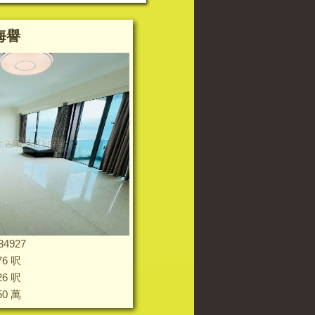
海譽
34927
76 呎
26 呎
50 萬