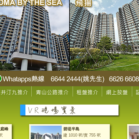
傲庭峰
碧堤半島
 呎
建 1010 呎/實 755 呎