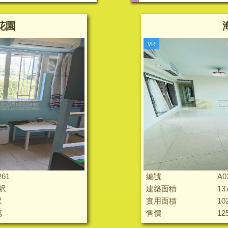
花園
VR
261
編號
A0
 呎
建築面積
13
呎
實用面積
10
萬
售價
12