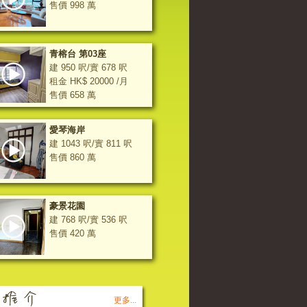
售價 998 萬
青榕台 第03座
建 950 呎/實 678 呎
租金 HK$ 20000 /月
售價 658 萬
愛琴海岸
建 1043 呎/實 811 呎
售價 860 萬
豪景花園
建 768 呎/實 536 呎
售價 420 萬
更多...