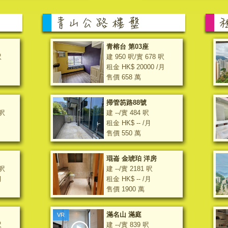
青榕台 第03座
呎
建 950 呎/實 678 呎
租金 HK$ 20000 /月
售價 658 萬
掃管笏路88號
 呎
建 --/實 484 呎
租金 HK$ -- /月
售價 550 萬
琨崙 金琥珀 洋房
 呎
建 --/實 2181 呎
月
租金 HK$ -- /月
售價 1900 萬
滿名山 滿庭
VR
呎
建 --/實 839 呎