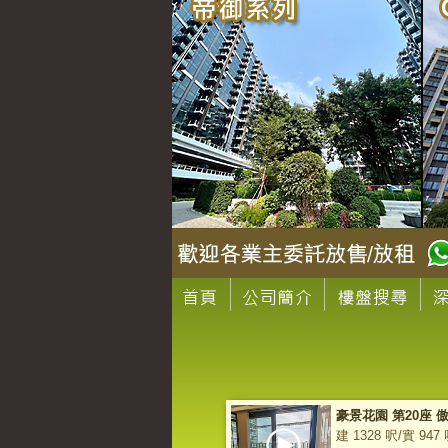
豪景花園 第20座 
建 1328 呎/實 947