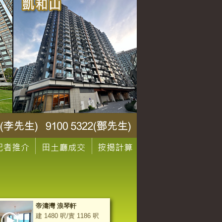
帝濤灣 浪琴軒
建 1480 呎/實 1186 呎