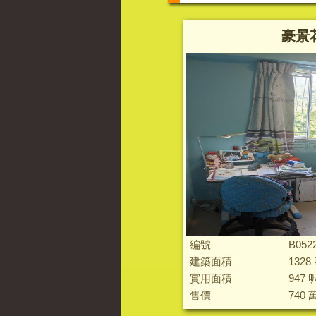
豪景
編號
B052
建築面積
1328
實用面積
947 
售價
740 