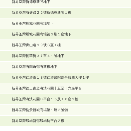
新界荃灣祈德尊新邨地下
新界荃灣海盛路２２號祈德尊新邨１樓
新界荃灣麗城花園商場地下
新界荃灣麗城花園商場第２期１座地下
新界荃灣青山道９９號Ｇ至１樓
新界荃灣德華街３７至４１號地下
新界荃灣石圍角邨石葵樓地下
新界荃灣仁濟街１８號仁濟醫院綜合服務大樓１樓
新界荃灣德士古道海濱花園十五至十六座平台
新界荃灣海濱花園Ｄ平台１５及１６座２樓
新界荃灣愉景新城商場第１層２號舖
新界荃灣綠楊新邨綠楊坊平台２樓