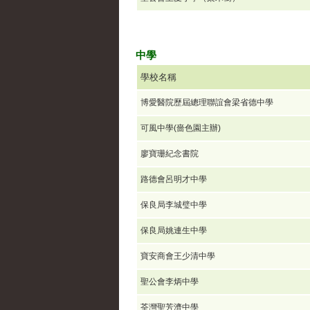
中學
學校名稱
博愛醫院歷屆總理聯誼會梁省德中學
可風中學(嗇色園主辦)
廖寶珊紀念書院
路德會呂明才中學
保良局李城璧中學
保良局姚連生中學
寶安商會王少清中學
聖公會李炳中學
荃灣聖芳濟中學