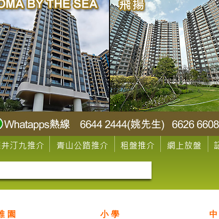
稚 園
小 學
中