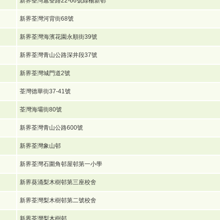
新界荃灣蕙荃路22-66號綠楊新邨
新界荃灣河背街68號
新界荃灣海濱花園永順街39號
新界荃灣青山公路深井段37號
新界荃灣城門道2號
荃灣德華街37-41號
荃灣海壩街80號
新界荃灣青山公路600號
新界荃灣象山邨
新界荃灣石圍角邨屋邨第一小學
新界葵涌梨木樹邨第三座校舍
新界荃灣梨木樹邨第二號校舍
新界荃灣梨木樹邨