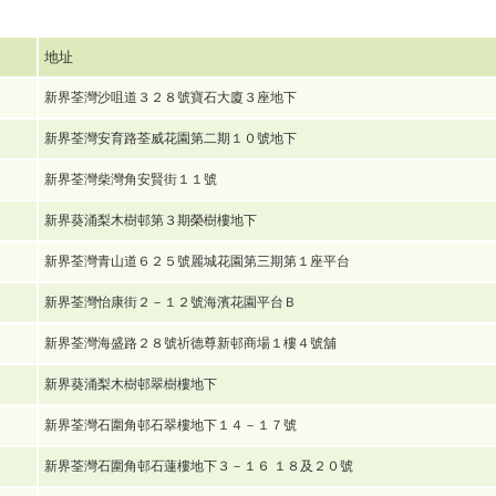
地址
新界荃灣沙咀道３２８號寶石大廈３座地下
新界荃灣安育路荃威花園第二期１０號地下
新界荃灣柴灣角安賢街１１號
新界葵涌梨木樹邨第３期榮樹樓地下
新界荃灣青山道６２５號麗城花園第三期第１座平台
新界荃灣怡康街２－１２號海濱花園平台Ｂ
新界荃灣海盛路２８號祈德尊新邨商場１樓４號舖
新界葵涌梨木樹邨翠樹樓地下
新界荃灣石圍角邨石翠樓地下１４－１７號
新界荃灣石圍角邨石蓮樓地下３－１６ １８及２０號