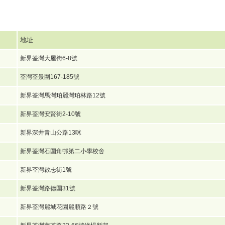
地址
新界荃灣大屋街6-8號
荃灣荃景圍167-185號
新界荃灣馬灣珀麗灣珀林路12號
新界荃灣安賢街2-10號
新界深井青山公路13咪
新界荃灣石圍角邨第二小學校舍
新界荃灣啟志街1號
新界荃灣路德圍31號
新界荃灣麗城花園麗順路２號