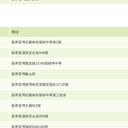
地址
新界荃灣石圍角邨屋邨中學第2號
新界葵涌和宜合道448號
新界荃灣蕙荃路22-66號標準中學
新界荃灣象山邨
新界荃灣柴灣角荃景圍安賢街12-20號
新界荃灣石圍角邨屋邨中學第三校舍
新界荃灣大壩街2號
新界葵涌和宜合道450號
新界荃灣咸田街60-64號