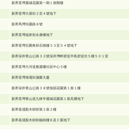
新界荃灣麗城花園第一期１座閣樓
新界荃灣大屋街２至４號地下
新界馬灣珀麗路８號
新界荃灣福來邨永康樓地下
新界荃灣石圍角邨石桃樓３３至５４號地下
新界深井青山公路３３號深井灣畔碧堤半島碧堤坊５樓５０１室
新界荃灣大河道雅麗珊社區中心５樓
新界荃灣海壩街滿樂大廈
新界深井青山公路３８號海韻花園第１座１樓
新界荃灣青山道九咪半麗城花園第１座高層地下
新界葵涌梨木樹邨第２座２樓
新界葵涌梨木樹邨楊樹樓Ｂ及Ｃ翼地下