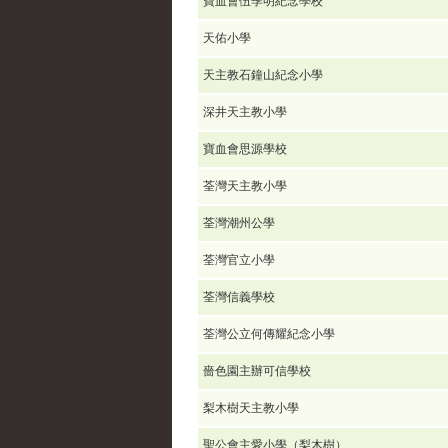
寶血會伍季明紀念學校
天佑小學
天主教石鐘山紀念小學
深井天主教小學
寶血會思源學校
荃灣天主教小學
荃灣潮州公學
荃灣官立小學
荃灣信義學校
荃灣公立何傳耀紀念小學
嗇色園主辦可信學校
梨木樹天主教小學
聖公會主愛小學（梨木樹）