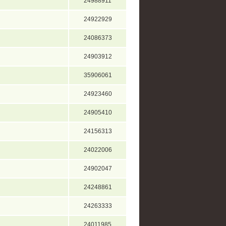
24988911
24922929
24086373
24903912
35906061
24923460
24905410
24156313
24022006
24902047
24248861
24263333
24011985