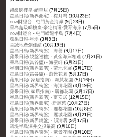
超級睇樓皇-縉皇居
(7月15日)
星島日報(新界豪宅) - 棕月灣
(10月23日)
now財經台 - 屯門黃金海岸
(9月23日)
星島超級睇樓皇-豪宅精選-愛琴海岸
(7月5日)
now財經台 - 屯門蟠龍半島
(7月4日)
蘋果日報-星堤
(3月9日)
晉誠地產創佳績
(10月19日)
星島日島(新界筍盤) - 海譽
(9月17日)
蘋果日報(靚盤巡禮) - 黃金海岸相連
(7月21日)
星島日報(當谷盤) - 海雲軒
(6月21日)
星期日報(新界豪宅) - 蒙地卡羅
(5月17日)
星島日報(當谷盤) - 蔚景花園
(5月17日)
蘋果日報( 家居指南) - 海慧花園
(5月16日)
星島日報(新界筍盤) - 海濤花園
(3月19日)
蘋果日報( 家居指南) - 麗都花園
(3月17日)
星島日報(新界豪宅) - 富安居
(12月15日)
星島日報(新界豪宅) -新麗苑
(10月27日)
蘋果日報(新界筍盤) - 麗都花園
(10月8日)
星島日報(新界筍盤) - 麗城花園
(9月21日)
蘋果日報(新界靚盤) - 韻濤居
(9月17日)
碧堤半島深井交投最高
(9月10日)
星島日報(新界筍盤) - 豪景花園
(8月10日)