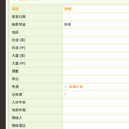
項目
詳情
更新日期
物業用途
所有
地區
街道 (英)
街道 (中)
大廈 (英)
大廈 (中)
層數
單位
售價
--
按揭計算
出租價
--
入伙年份
地契年期
聯絡人
聯絡電話