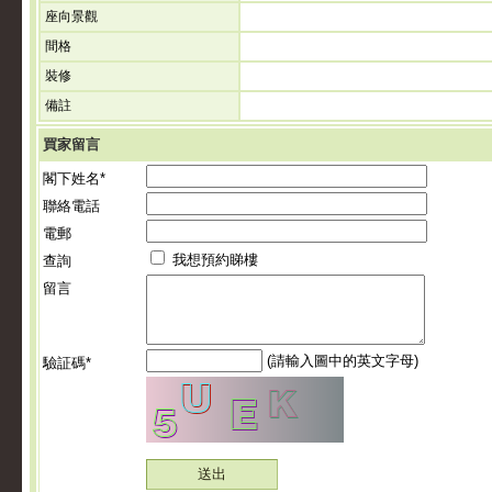
座向景觀
間格
裝修
備註
買家留言
閣下姓名*
聯絡電話
電郵
我想預約睇樓
查詢
留言
(請輸入圖中的英文字母)
驗証碼*