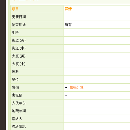
項目
詳情
更新日期
物業用途
所有
地區
街道 (英)
街道 (中)
大廈 (英)
大廈 (中)
層數
單位
售價
--
按揭計算
出租價
--
入伙年份
地契年期
聯絡人
聯絡電話