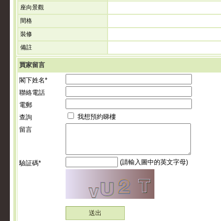
座向景觀
間格
裝修
備註
買家留言
閣下姓名*
聯絡電話
電郵
我想預約睇樓
查詢
留言
(請輸入圖中的英文字母)
驗証碼*