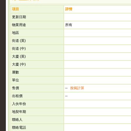
項目
詳情
更新日期
物業用途
所有
地區
街道 (英)
街道 (中)
大廈 (英)
大廈 (中)
層數
單位
售價
--
按揭計算
出租價
--
入伙年份
地契年期
聯絡人
聯絡電話