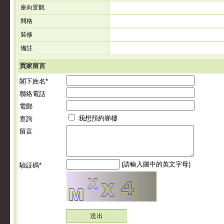
座向景觀
間格
裝修
備註
買家留言
閣下姓名*
聯絡電話
電郵
我想預約睇樓
查詢
留言
(請輸入圖中的英文字母)
驗証碼*