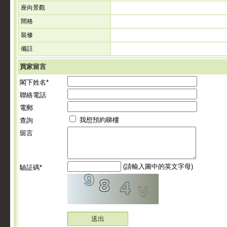
座向景觀
間格
裝修
備註
買家留言
閣下姓名*
聯絡電話
電郵
我想預約睇樓
查詢
留言
(請輸入圖中的英文字母)
驗証碼*