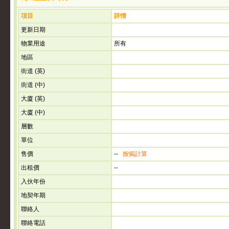
項目
詳情
更新日期
物業用途
所有
地區
街道 (英)
街道 (中)
大廈 (英)
大廈 (中)
層數
單位
售價
--
按揭計算
出租價
--
入伙年份
地契年期
聯絡人
聯絡電話