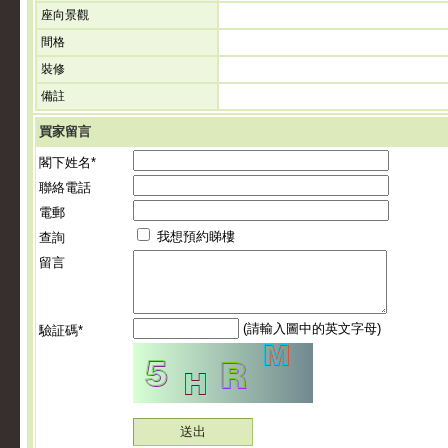
座向景觀
間格
裝修
備註
買家留言
閣下姓名*
聯絡電話
電郵
我想預約睇樓
查詢
留言
(請輸入圖中的英文字母)
驗証碼*