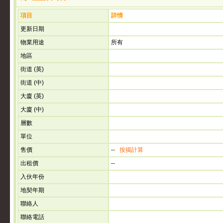
項目
詳情
更新日期
物業用途
所有
地區
街道 (英)
街道 (中)
大廈 (英)
大廈 (中)
層數
單位
售價
--
按揭計算
出租價
--
入伙年份
地契年期
聯絡人
聯絡電話