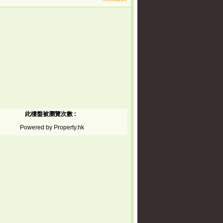
此樓盤被瀏覽次數 :
Powered by Property.hk