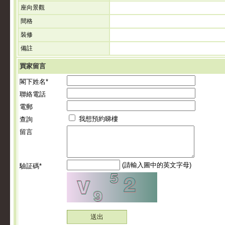
座向景觀
間格
裝修
備註
買家留言
閣下姓名*
聯絡電話
電郵
我想預約睇樓
查詢
留言
(請輸入圖中的英文字母)
驗証碼*