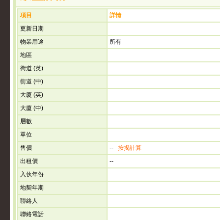
項目
詳情
更新日期
物業用途
所有
地區
街道 (英)
街道 (中)
大廈 (英)
大廈 (中)
層數
單位
售價
--
按揭計算
出租價
--
入伙年份
地契年期
聯絡人
聯絡電話