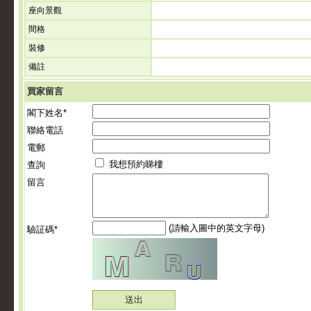
座向景觀
間格
裝修
備註
買家留言
閣下姓名*
聯絡電話
電郵
我想預約睇樓
查詢
留言
(請輸入圖中的英文字母)
驗証碼*