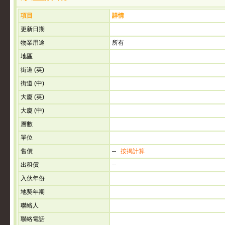
項目
詳情
更新日期
物業用途
所有
地區
街道 (英)
街道 (中)
大廈 (英)
大廈 (中)
層數
單位
售價
--
按揭計算
出租價
--
入伙年份
地契年期
聯絡人
聯絡電話