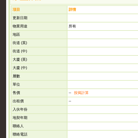
項目
詳情
更新日期
物業用途
所有
地區
街道 (英)
街道 (中)
大廈 (英)
大廈 (中)
層數
單位
售價
--
按揭計算
出租價
--
入伙年份
地契年期
聯絡人
聯絡電話