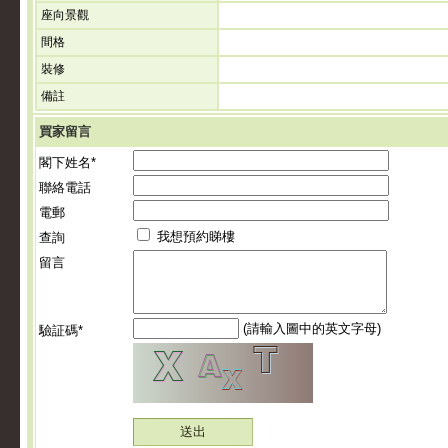
座向景觀
間格
裝修
備註
買家留言
閣下姓名*
聯絡電話
電郵
我想預約睇樓
查詢
留言
(請輸入圖中的英文字母)
驗証碼*