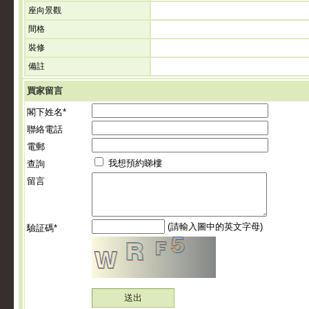
座向景觀
間格
裝修
備註
買家留言
閣下姓名*
聯絡電話
電郵
我想預約睇樓
查詢
留言
(請輸入圖中的英文字母)
驗証碼*