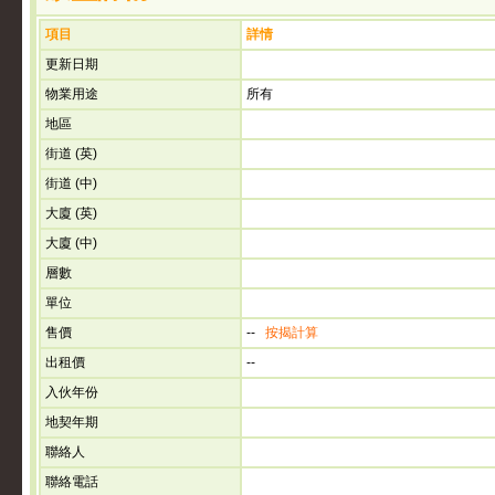
項目
詳情
更新日期
物業用途
所有
地區
街道 (英)
街道 (中)
大廈 (英)
大廈 (中)
層數
單位
售價
--
按揭計算
出租價
--
入伙年份
地契年期
聯絡人
聯絡電話