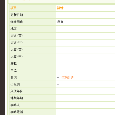
項目
詳情
更新日期
物業用途
所有
地區
街道 (英)
街道 (中)
大廈 (英)
大廈 (中)
層數
單位
售價
--
按揭計算
出租價
--
入伙年份
地契年期
聯絡人
聯絡電話