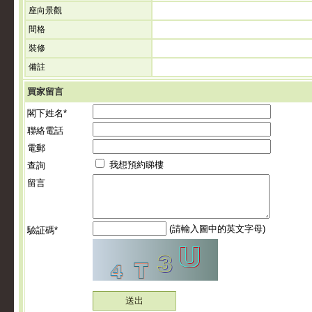
座向景觀
間格
裝修
備註
買家留言
閣下姓名*
聯絡電話
電郵
我想預約睇樓
查詢
留言
(請輸入圖中的英文字母)
驗証碼*