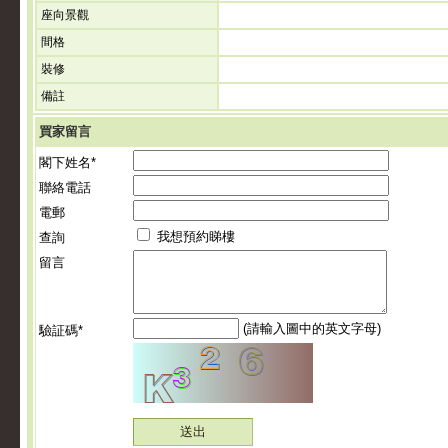
座向景觀
間格
裝修
備註
買家留言
閣下姓名*
聯絡電話
電郵
我想預約睇樓
查詢
留言
(請輸入圖中的英文字母)
驗証碼*