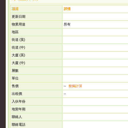
項目
詳情
更新日期
物業用途
所有
地區
街道 (英)
街道 (中)
大廈 (英)
大廈 (中)
層數
單位
售價
--
按揭計算
出租價
--
入伙年份
地契年期
聯絡人
聯絡電話