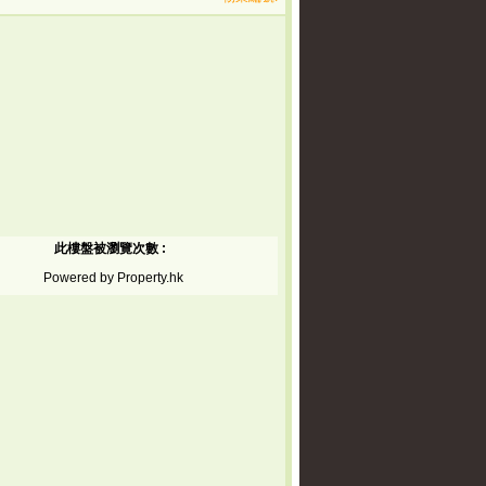
此樓盤被瀏覽次數 :
Powered by Property.hk