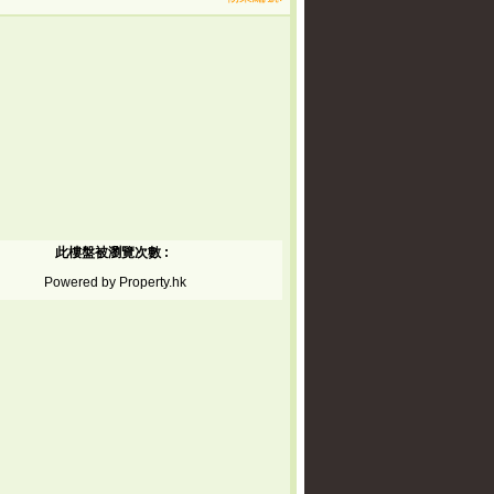
此樓盤被瀏覽次數 :
Powered by Property.hk