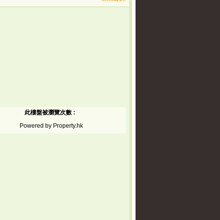
此樓盤被瀏覽次數 :
Powered by Property.hk