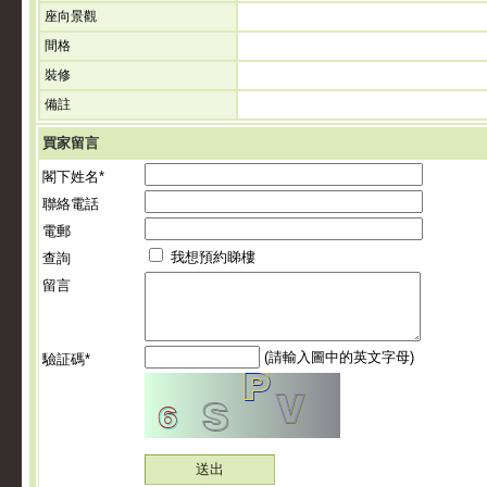
座向景觀
間格
裝修
備註
買家留言
閣下姓名*
聯絡電話
電郵
我想預約睇樓
查詢
留言
(請輸入圖中的英文字母)
驗証碼*