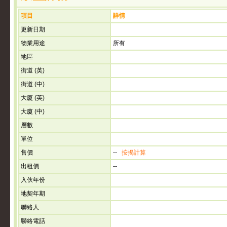
項目
詳情
更新日期
物業用途
所有
地區
街道 (英)
街道 (中)
大廈 (英)
大廈 (中)
層數
單位
售價
--
按揭計算
出租價
--
入伙年份
地契年期
聯絡人
聯絡電話