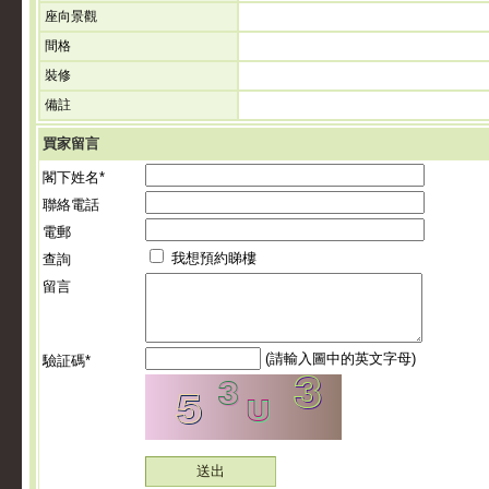
座向景觀
間格
裝修
備註
買家留言
閣下姓名*
聯絡電話
電郵
我想預約睇樓
查詢
留言
(請輸入圖中的英文字母)
驗証碼*