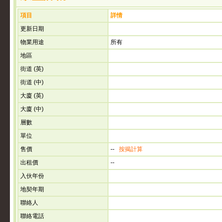
項目
詳情
更新日期
物業用途
所有
地區
街道 (英)
街道 (中)
大廈 (英)
大廈 (中)
層數
單位
售價
--
按揭計算
出租價
--
入伙年份
地契年期
聯絡人
聯絡電話