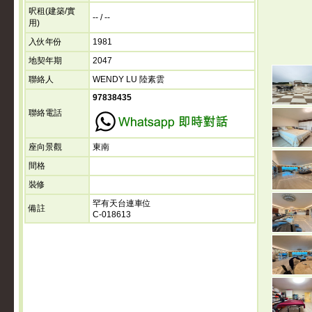
呎租(建築/實
-- / --
用)
入伙年份
1981
地契年期
2047
聯絡人
WENDY LU 陸素雲
97838435
聯絡電話
座向景觀
東南
間格
裝修
罕有天台連車位
備註
C-018613