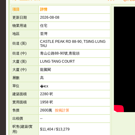
項目
詳情
更新日期
2026-08-08
物業用途
住宅
地區
荃灣
CASTLE PEAK RD 88-90, TSING LUNG
街道 (英)
TAU
街道 (中)
青山公路88-90號,青龍頭
大廈 (英)
LUNG TANG COURT
大廈 (中)
龍騰閣
層數
高
單位
�ѥx
建築面積
2280 呎
實用面積
1958 呎
售價
2600萬
按揭計算
出租價
--
呎售(建築/實
$11,404 / $13,279
用)