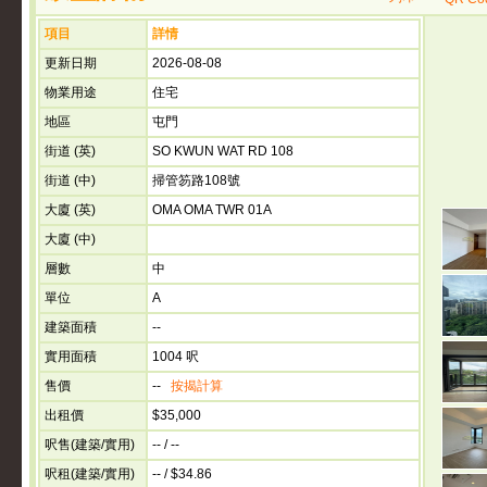
項目
詳情
更新日期
2026-08-08
物業用途
住宅
地區
屯門
街道 (英)
SO KWUN WAT RD 108
街道 (中)
掃管笏路108號
大廈 (英)
OMA OMA TWR 01A
大廈 (中)
層數
中
單位
A
建築面積
--
實用面積
1004 呎
售價
--
按揭計算
出租價
$35,000
呎售(建築/實用)
-- / --
呎租(建築/實用)
-- / $34.86