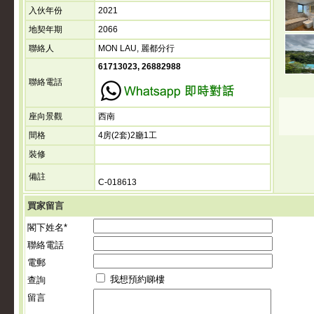
入伙年份
2021
地契年期
2066
聯絡人
MON LAU, 麗都分行
61713023, 26882988
聯絡電話
座向景觀
西南
間格
4房(2套)2廳1工
裝修
備註
C-018613
買家留言
閣下姓名*
聯絡電話
電郵
我想預約睇樓
查詢
留言