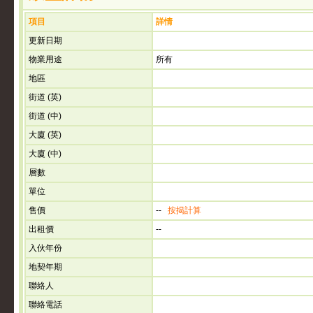
項目
詳情
更新日期
物業用途
所有
地區
街道 (英)
街道 (中)
大廈 (英)
大廈 (中)
層數
單位
售價
--
按揭計算
出租價
--
入伙年份
地契年期
聯絡人
聯絡電話