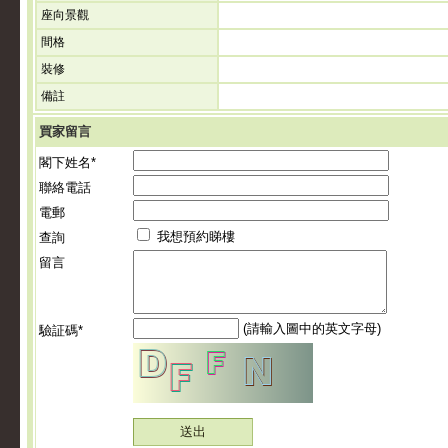
座向景觀
間格
裝修
備註
買家留言
閣下姓名*
聯絡電話
電郵
我想預約睇樓
查詢
留言
(請輸入圖中的英文字母)
驗証碼*