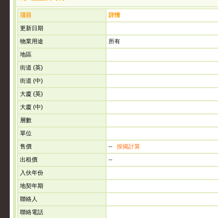
項目
詳情
更新日期
物業用途
所有
地區
街道 (英)
街道 (中)
大廈 (英)
大廈 (中)
層數
單位
售價
--
按揭計算
出租價
--
入伙年份
地契年期
聯絡人
聯絡電話