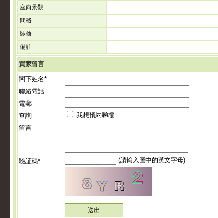
座向景觀
間格
裝修
備註
買家留言
閣下姓名*
聯絡電話
電郵
我想預約睇樓
查詢
留言
(請輸入圖中的英文字母)
驗証碼*