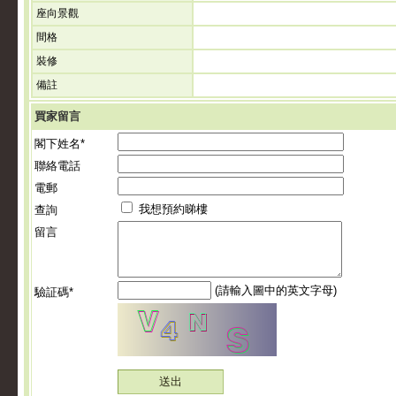
座向景觀
間格
裝修
備註
買家留言
閣下姓名*
聯絡電話
電郵
我想預約睇樓
查詢
留言
(請輸入圖中的英文字母)
驗証碼*