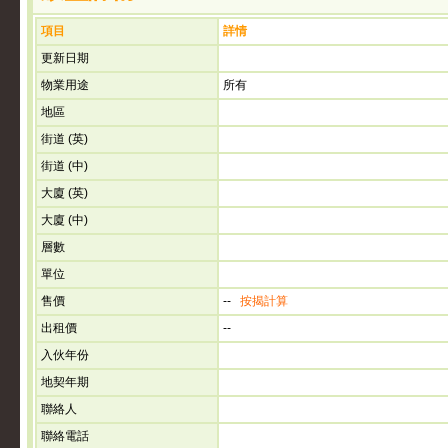
項目
詳情
更新日期
物業用途
所有
地區
街道 (英)
街道 (中)
大廈 (英)
大廈 (中)
層數
單位
售價
--
按揭計算
出租價
--
入伙年份
地契年期
聯絡人
聯絡電話