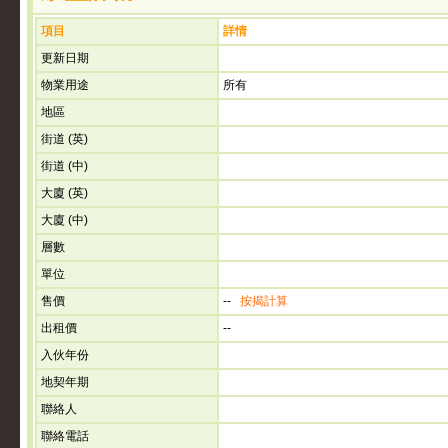
項目
詳情
更新日期
物業用途
所有
地區
街道 (英)
街道 (中)
大廈 (英)
大廈 (中)
層數
單位
售價
--
按揭計算
出租價
--
入伙年份
地契年期
聯絡人
聯絡電話