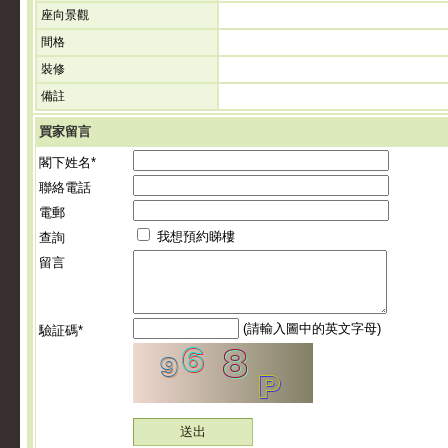
座向景觀
間格
裝修
備註
買家留言
閣下姓名*
聯絡電話
電郵
我想預約睇樓
查詢
留言
(請輸入圖中的英文字母)
驗証碼*