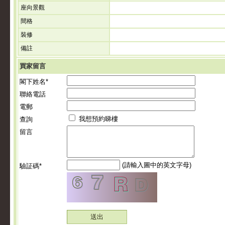
座向景觀
間格
裝修
備註
買家留言
閣下姓名*
聯絡電話
電郵
我想預約睇樓
查詢
留言
(請輸入圖中的英文字母)
驗証碼*