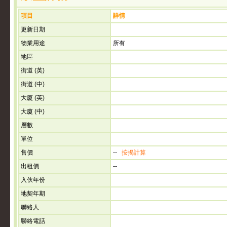
項目
詳情
更新日期
物業用途
所有
地區
街道 (英)
街道 (中)
大廈 (英)
大廈 (中)
層數
單位
售價
--
按揭計算
出租價
--
入伙年份
地契年期
聯絡人
聯絡電話